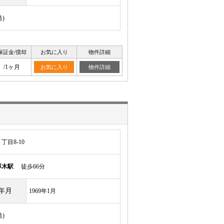
)
保証金/償却
お気に入り
物件詳細
/1ヶ月
お気に入り
物件詳細
目8-10
厚木駅
徒歩66分
年月
1969年1月
)