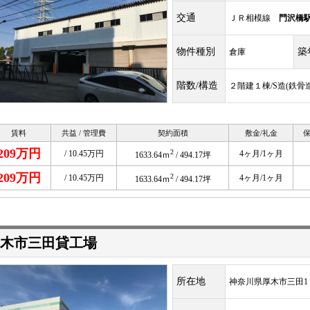
交通
ＪＲ相模線
門沢橋
物件種別
築
倉庫
階数/構造
２階建１棟/S造(鉄骨造
賃料
共益 / 管理費
契約面積
敷金/礼金
保
209万円
2
/ 10.45万円
4ヶ月/1ヶ月
1633.64ｍ
/ 494.17坪
209万円
2
/ 10.45万円
4ヶ月/1ヶ月
1633.64ｍ
/ 494.17坪
木市三田貸工場
所在地
神奈川県厚木市三田1