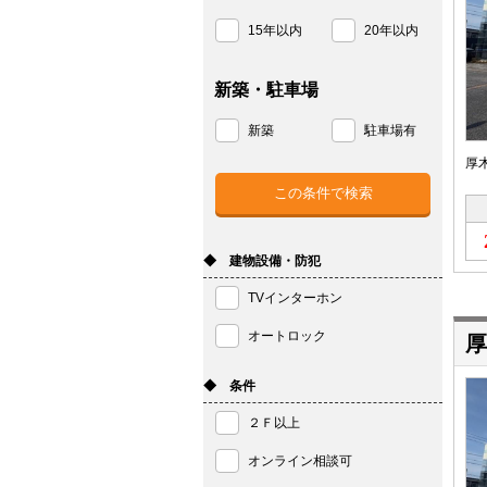
15年以内
20年以内
新築・駐車場
新築
駐車場有
厚
◆ 建物設備・防犯
TVインターホン
オートロック
厚
◆ 条件
２Ｆ以上
オンライン相談可