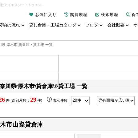
神奈川県 厚木市 貸倉庫・貸工場 一覧｜貸し倉庫、貸し工場なら「倉庫de賃貸」｜有限会社アイエヌジー・トゥエンティーワン
お気に入り
閲覧履歴
検索履歴
保
契約の流れ
貸し倉庫・工場カタログ
ブログ
会社概要
オ
川県 厚木市 貸倉庫・貸工場 一覧
奈川県 厚木市 貸倉庫・貸工場 一覧
貸し倉庫・工場カタログ掲載数
26
29
件 (総部屋数：
件)
表示件数
木市山際貸倉庫