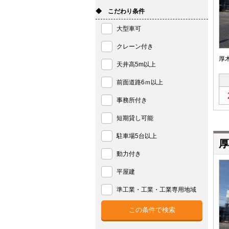
◆ こだわり条件
大型車可
クレーン付き
厚
天井高5m以上
前面道路6ｍ以上
事務所付き
短期貸し可能
駐車場5台以上
厚
動力付き
平屋建
準工業・工業・工業専用地域