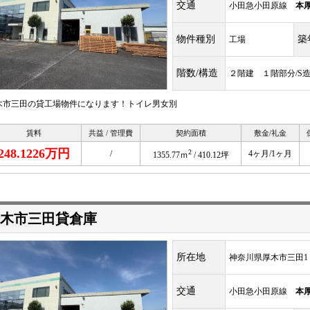
交通
小田急小田原線
本
物件種別
築
工場
階数/構造
２階建 １階部分/S造
木市三田の貸工場物件になります！トイレ男女別
賃料
共益 / 管理費
契約面積
敷金/礼金
248.1226万円
2
/
4ヶ月/1ヶ月
1355.77ｍ
/ 410.12坪
木市三田貸倉庫
所在地
神奈川県厚木市三田1
交通
小田急小田原線
本