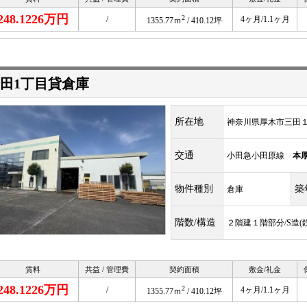
248.1226万円
2
/
4ヶ月/1.1ヶ月
1355.77ｍ
/ 410.12坪
田1丁目貸倉庫
所在地
神奈川県厚木市三田１丁
交通
小田急小田原線
本
物件種別
築
倉庫
階数/構造
２階建１階部分/S造(
賃料
共益 / 管理費
契約面積
敷金/礼金
248.1226万円
2
/
4ヶ月/1.1ヶ月
1355.77ｍ
/ 410.12坪