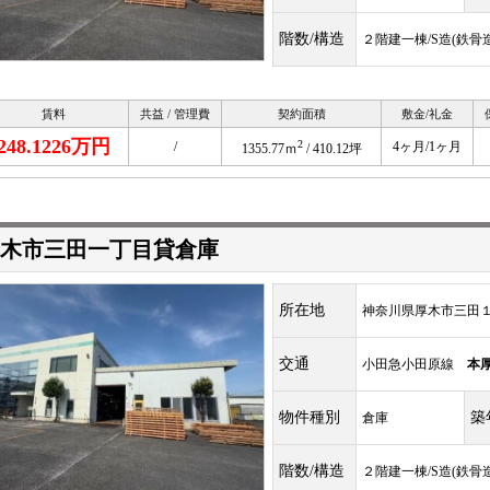
階数/構造
２階建一棟/S造(鉄骨造
賃料
共益 / 管理費
契約面積
敷金/礼金
248.1226万円
2
/
4ヶ月/1ヶ月
1355.77ｍ
/ 410.12坪
木市三田一丁目貸倉庫
所在地
神奈川県厚木市三田１丁
交通
小田急小田原線
本
物件種別
築
倉庫
階数/構造
２階建一棟/S造(鉄骨造