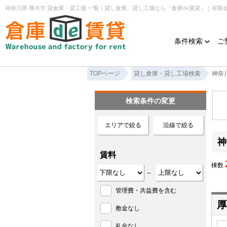
条件検索
ご
TOPページ
貸し倉庫・貸し工場検索
神奈
検索条件の変更
エリアで絞る
沿線で絞る
神
賃料
棟数
～
管理費・共益費を含む
厚
敷金なし
礼金なし