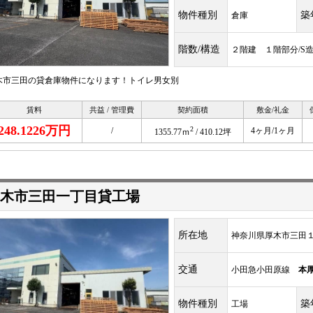
物件種別
築
倉庫
階数/構造
２階建 １階部分/S造
木市三田の貸倉庫物件になります！トイレ男女別
賃料
共益 / 管理費
契約面積
敷金/礼金
248.1226万円
2
/
4ヶ月/1ヶ月
1355.77ｍ
/ 410.12坪
木市三田一丁目貸工場
所在地
神奈川県厚木市三田１丁
交通
小田急小田原線
本
物件種別
築
工場