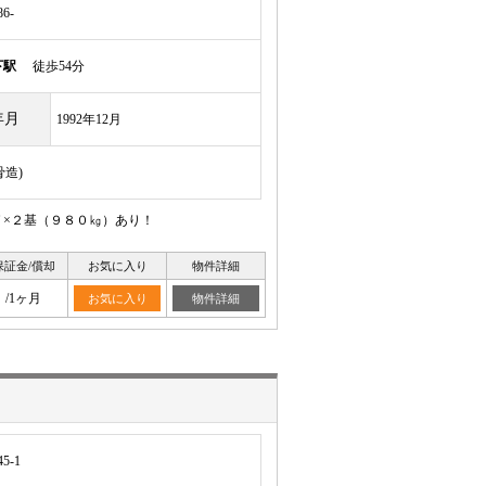
6-
下駅
徒歩54分
年月
1992年12月
骨造)
Ｖ×２基（９８０㎏）あり！
保証金/償却
お気に入り
物件詳細
/1ヶ月
お気に入り
物件詳細
-1