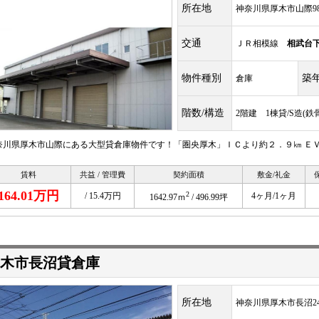
所在地
神奈川県厚木市山際98
交通
ＪＲ相模線
相武台
物件種別
築
倉庫
階数/構造
2階建 1棟貸/S造(鉄
奈川県厚木市山際にある大型貸倉庫物件です！「圏央厚木」ＩＣより約２．９㎞ Ｅ
賃料
共益 / 管理費
契約面積
敷金/礼金
164.01万円
2
/ 15.4万円
4ヶ月/1ヶ月
1642.97ｍ
/ 496.99坪
木市長沼貸倉庫
所在地
神奈川県厚木市長沼245