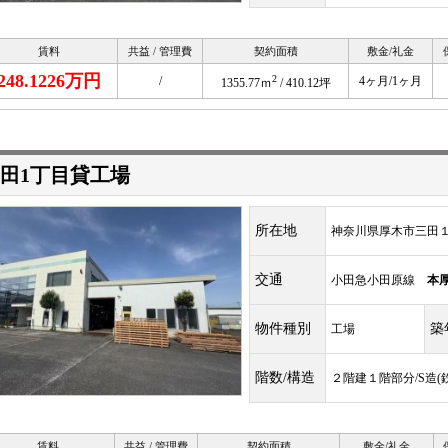
賃料
共益 / 管理費
契約面積
敷金/礼金
248.1226万円
2
/
4ヶ月/1ヶ月
1355.77ｍ
/ 410.12坪
田1丁目貸工場
所在地
神奈川県厚木市三田１丁
交通
小田急小田原線
本
物件種別
築
工場
階数/構造
２階建１階部分/S造(
賃料
共益 / 管理費
契約面積
敷金/礼金