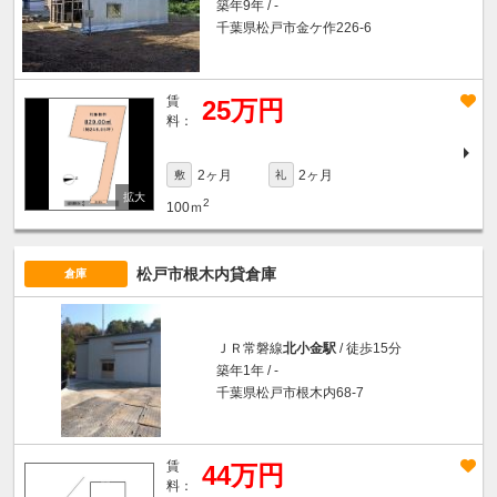
築年9年 / -
千葉県松戸市金ケ作226-6
賃
25万円
料：
2ヶ月
2ヶ月
敷
礼
2
100ｍ
松戸市根木内貸倉庫
倉庫
ＪＲ常磐線
北小金駅
/ 徒歩15分
築年1年 / -
千葉県松戸市根木内68-7
賃
44万円
料：