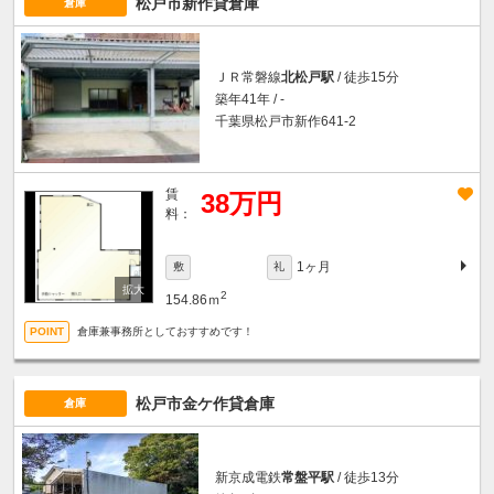
松戸市新作貸倉庫
倉庫
ＪＲ常磐線
北松戸駅
/ 徒歩15分
築年41年 / -
千葉県松戸市新作641-2
賃
38万円
料：
1ヶ月
敷
礼
2
154.86ｍ
倉庫兼事務所としておすすめです！
松戸市金ケ作貸倉庫
倉庫
新京成電鉄
常盤平駅
/ 徒歩13分