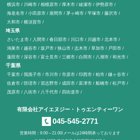
横浜市
川崎市
相模原市
厚木市
綾瀬市
伊勢原市
海老名市
小田原市
座間市
茅ヶ崎市
平塚市
藤沢市
大和市
横須賀市
埼玉県
さいたま市
入間市
春日部市
川口市
川越市
北本市
鴻巣市
越谷市
坂戸市
狭山市
志木市
草加市
戸田市
蓮田市
深谷市
富士見市
三郷市
白岡市
八潮市
和光市
千葉県
千葉市
我孫子市
市川市
市原市
印西市
柏市
鎌ヶ谷市
佐倉市
匝瑳市
習志野市
成田市
富津市
船橋市
松戸市
茂原市
八街市
八千代市
四街道市
有限会社アイエヌジー・トゥエンティーワン
045-545-2771
営業時間：9:00～21:00/メールは24時間承っております