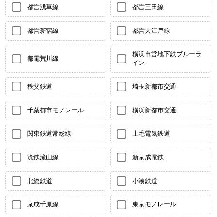
都営浅草線
都営三田線
都営新宿線
都営大江戸線
横浜市営地下鉄ブルーラ
都電荒川線
イン
秩父鉄道
埼玉新都市交通
千葉都市モノレール
横浜新都市交通
関東鉄道常総線
上毛電気鉄道
流鉄流山線
新京成電鉄
北総鉄道
小湊鉄道
京成千原線
東京モノレール