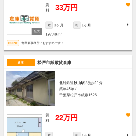
賃
33万円
料：
3ヶ月
1ヶ月
敷
礼
2
197.49ｍ
倉庫兼事務所におすすめです！
松戸市紙敷貸倉庫
倉庫
北総鉄道
秋山駅
/ 徒歩11分
築年45年 / -
千葉県松戸市紙敷1526
賃
22万円
料：
1ヶ月
敷
礼