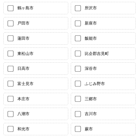
鶴ヶ島市
所沢市
戸田市
新座市
蓮田市
飯能市
東松山市
比企郡吉見町
日高市
深谷市
富士見市
ふじみ野市
本庄市
三郷市
八潮市
吉川市
和光市
蕨市