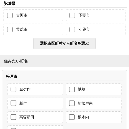
茨城県
古河市
下妻市
常総市
守谷市
住みたい町名
松戸市
金ケ作
紙敷
新作
新松戸南
高塚新田
根木内