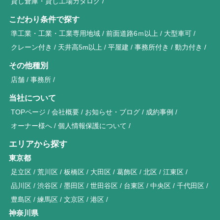
貸し倉庫・貸し工場カタログ
こだわり条件で探す
準工業・工業・工業専用地域
前面道路6ｍ以上
大型車可
クレーン付き
天井高5m以上
平屋建
事務所付き
動力付き
その他種別
店舗
事務所
当社について
TOPページ
会社概要
お知らせ・ブログ
成約事例
オーナー様へ
個人情報保護について
エリアから探す
東京都
足立区
荒川区
板橋区
大田区
葛飾区
北区
江東区
品川区
渋谷区
墨田区
世田谷区
台東区
中央区
千代田区
豊島区
練馬区
文京区
港区
神奈川県