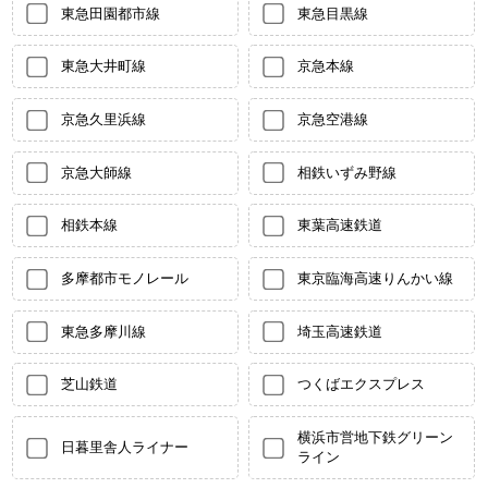
東急田園都市線
東急目黒線
東急大井町線
京急本線
京急久里浜線
京急空港線
京急大師線
相鉄いずみ野線
相鉄本線
東葉高速鉄道
多摩都市モノレール
東京臨海高速りんかい線
東急多摩川線
埼玉高速鉄道
芝山鉄道
つくばエクスプレス
横浜市営地下鉄グリーン
日暮里舎人ライナー
ライン