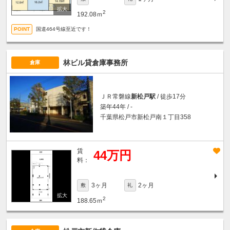
2
192.08ｍ
国道464号線至近です！
林ビル貸倉庫事務所
倉庫
ＪＲ常磐線
新松戸駅
/ 徒歩17分
築年44年 / -
千葉県松戸市新松戸南１丁目358
賃
44万円
料：
3ヶ月
2ヶ月
敷
礼
2
188.65ｍ