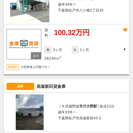
築年34年 / -
千葉県松戸市八ケ崎2丁目39
賃
100.32万円
料：
3ヶ月
1ヶ月
敷
礼
2
563.84ｍ
大型車進入可能です！
高塚新田貸倉庫
倉庫
ＪＲ武蔵野線
市川大野駅
/ 徒歩12分
築年33年 / -
千葉県松戸市高塚新田43-3