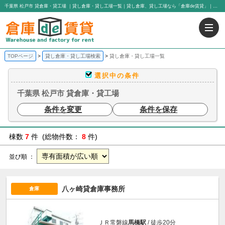
千葉県 松戸市 貸倉庫・貸工場 ｜貸し倉庫・貸し工場一覧｜貸し倉庫、貸し工場なら「倉庫de賃貸」｜有限会社アイエヌジー・トゥエンティーワン
TOPページ
貸し倉庫・貸し工場検索
貸し倉庫・貸し工場一覧
選択中の条件
千葉県 松戸市 貸倉庫・貸工場
条件を変更
条件を保存
棟数
7
件 (総物件数：
8
件)
並び順 ：
八ヶ崎貸倉庫事務所
倉庫
ＪＲ常磐線
馬橋駅
/ 徒歩20分