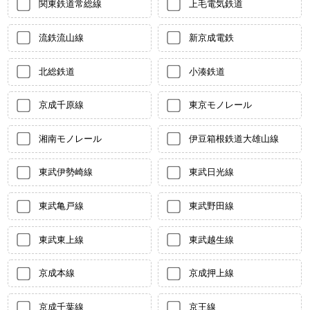
関東鉄道常総線
上毛電気鉄道
流鉄流山線
新京成電鉄
北総鉄道
小湊鉄道
京成千原線
東京モノレール
湘南モノレール
伊豆箱根鉄道大雄山線
東武伊勢崎線
東武日光線
東武亀戸線
東武野田線
東武東上線
東武越生線
京成本線
京成押上線
京成千葉線
京王線