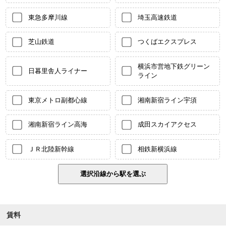
東急多摩川線
埼玉高速鉄道
芝山鉄道
つくばエクスプレス
横浜市営地下鉄グリーン
日暮里舎人ライナー
ライン
東京メトロ副都心線
湘南新宿ライン宇須
湘南新宿ライン高海
成田スカイアクセス
ＪＲ北陸新幹線
相鉄新横浜線
賃料