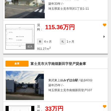
築年33年 / -
埼玉県富士見市羽沢1丁目1-11
賃
115.36万円
料：
4ヶ月
1ヶ月
敷
礼
2
911.27ｍ
富士見市大字南畑新田字登戸貸倉庫
倉庫
東武東上線
みずほ台駅
/ 徒歩63分
築年25年 / -
埼玉県富士見市南畑新田登戸107
賃
33万円