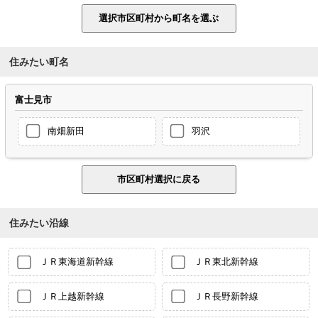
住みたい町名
富士見市
南畑新田
羽沢
住みたい沿線
ＪＲ東海道新幹線
ＪＲ東北新幹線
ＪＲ上越新幹線
ＪＲ長野新幹線