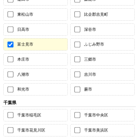
東松山市
比企郡吉見町
日高市
深谷市
富士見市
ふじみ野市
本庄市
三郷市
八潮市
吉川市
和光市
蕨市
千葉県
千葉市稲毛区
千葉市中央区
千葉市花見川区
千葉市美浜区