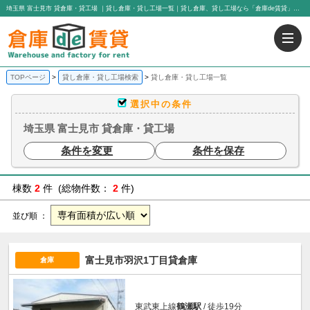
埼玉県 富士見市 貸倉庫・貸工場 ｜貸し倉庫・貸し工場一覧｜貸し倉庫、貸し工場なら「倉庫de賃貸」｜有限会社アイエヌジー・トゥエンティーワン
TOPページ
貸し倉庫・貸し工場検索
貸し倉庫・貸し工場一覧
選択中の条件
埼玉県 富士見市 貸倉庫・貸工場
条件を変更
条件を保存
棟数
2
件 (総物件数：
2
件)
並び順 ：
富士見市羽沢1丁目貸倉庫
倉庫
東武東上線
鶴瀬駅
/ 徒歩19分