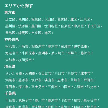
エリアから探す
東京都
足立区
荒川区
板橋区
大田区
葛飾区
北区
江東区
品川区
渋谷区
墨田区
世田谷区
台東区
中央区
千代田区
豊島区
練馬区
文京区
港区
神奈川県
横浜市
川崎市
相模原市
厚木市
綾瀬市
伊勢原市
海老名市
小田原市
座間市
茅ヶ崎市
平塚市
藤沢市
大和市
横須賀市
埼玉県
さいたま市
入間市
春日部市
川口市
川越市
北本市
鴻巣市
越谷市
坂戸市
狭山市
志木市
草加市
戸田市
蓮田市
深谷市
富士見市
三郷市
白岡市
八潮市
和光市
千葉県
千葉市
我孫子市
市川市
市原市
印西市
柏市
鎌ヶ谷市
佐倉市
匝瑳市
習志野市
成田市
富津市
船橋市
松戸市