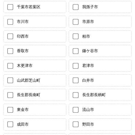
千葉市若葉区
我孫子市
市川市
市原市
印西市
柏市
香取市
鎌ケ谷市
木更津市
君津市
山武郡芝山町
白井市
長生郡長南町
長生郡長柄町
東金市
流山市
成田市
野田市