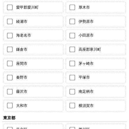
愛甲郡愛川町
厚木市
綾瀬市
伊勢原市
海老名市
小田原市
鎌倉市
高座郡寒川町
座間市
茅ヶ崎市
秦野市
平塚市
藤沢市
南足柄市
大和市
横須賀市
東京都