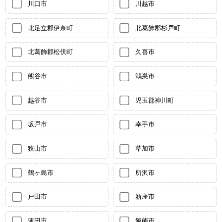
川口市
川越市
北足立郡伊奈町
北葛飾郡杉戸町
北葛飾郡松伏町
久喜市
熊谷市
鴻巣市
越谷市
児玉郡神川町
坂戸市
幸手市
狭山市
草加市
鶴ヶ島市
所沢市
戸田市
新座市
蓮田市
飯能市