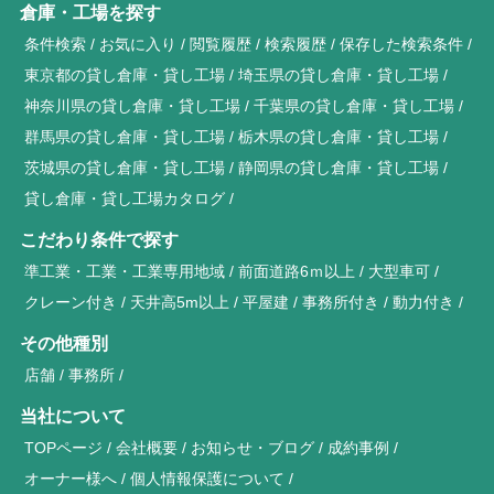
倉庫・工場を探す
条件検索
お気に入り
閲覧履歴
検索履歴
保存した検索条件
東京都の貸し倉庫・貸し工場
埼玉県の貸し倉庫・貸し工場
神奈川県の貸し倉庫・貸し工場
千葉県の貸し倉庫・貸し工場
群馬県の貸し倉庫・貸し工場
栃木県の貸し倉庫・貸し工場
茨城県の貸し倉庫・貸し工場
静岡県の貸し倉庫・貸し工場
貸し倉庫・貸し工場カタログ
こだわり条件で探す
準工業・工業・工業専用地域
前面道路6ｍ以上
大型車可
クレーン付き
天井高5m以上
平屋建
事務所付き
動力付き
その他種別
店舗
事務所
当社について
TOPページ
会社概要
お知らせ・ブログ
成約事例
オーナー様へ
個人情報保護について