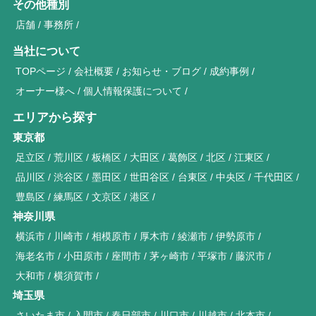
その他種別
店舗
事務所
当社について
TOPページ
会社概要
お知らせ・ブログ
成約事例
オーナー様へ
個人情報保護について
エリアから探す
東京都
足立区
荒川区
板橋区
大田区
葛飾区
北区
江東区
品川区
渋谷区
墨田区
世田谷区
台東区
中央区
千代田区
豊島区
練馬区
文京区
港区
神奈川県
横浜市
川崎市
相模原市
厚木市
綾瀬市
伊勢原市
海老名市
小田原市
座間市
茅ヶ崎市
平塚市
藤沢市
大和市
横須賀市
埼玉県
さいたま市
入間市
春日部市
川口市
川越市
北本市