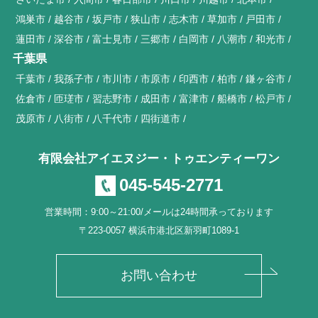
鴻巣市
越谷市
坂戸市
狭山市
志木市
草加市
戸田市
蓮田市
深谷市
富士見市
三郷市
白岡市
八潮市
和光市
千葉県
千葉市
我孫子市
市川市
市原市
印西市
柏市
鎌ヶ谷市
佐倉市
匝瑳市
習志野市
成田市
富津市
船橋市
松戸市
茂原市
八街市
八千代市
四街道市
有限会社アイエヌジー・トゥエンティーワン
045-545-2771
営業時間：9:00～21:00/メールは24時間承っております
〒223-0057 横浜市港北区新羽町1089-1
お問い合わせ