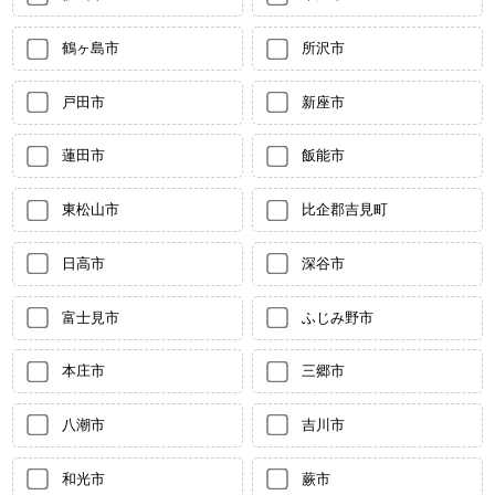
鶴ヶ島市
所沢市
戸田市
新座市
蓮田市
飯能市
東松山市
比企郡吉見町
日高市
深谷市
富士見市
ふじみ野市
本庄市
三郷市
八潮市
吉川市
和光市
蕨市